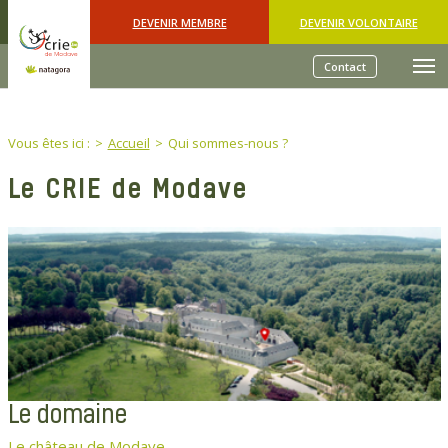
Skip to main content
DEVENIR MEMBRE
DEVENIR VOLONTAIRE
Contact
You are here:
Vous êtes ici :
Accueil
Qui sommes-nous ?
Le CRIE de Modave
Le domaine
Le château de Modave