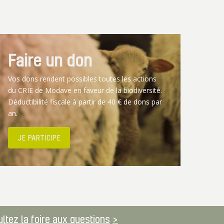
Faire un don
Vos dons rendent possibles toutes les actions
du CRIE de Modave en faveur de la biodiversité.
Déductibilité fiscale à partir de 40 € de dons par
an.
JE PARTICIPE
ltez la foire aux questions