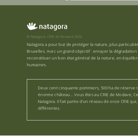
© Natagora, CRIE de Modave 2026
Natagora a pour but de protéger la nature, plus particuli
Bruxelles. Avec un grand objectif : enrayer la dégradation 
reconstituer un bon état général de la nature, en équilibre
humaines.
Deux cent cinquante pommiers, 500 ha de réserve na
énorme château... Vous êtes au CRIE de Modave, Cent
Natagora. Il fait partie d’un réseau de onze CRIE qui
différentes.