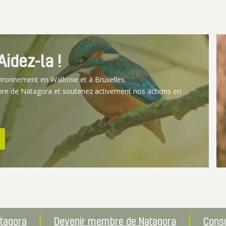
idez-la !
vironnement en Wallonie et à Bruxelles.
bre de Natagora et soutenez activement nos actions en
atagora
Devenir membre de Natagora
Consu