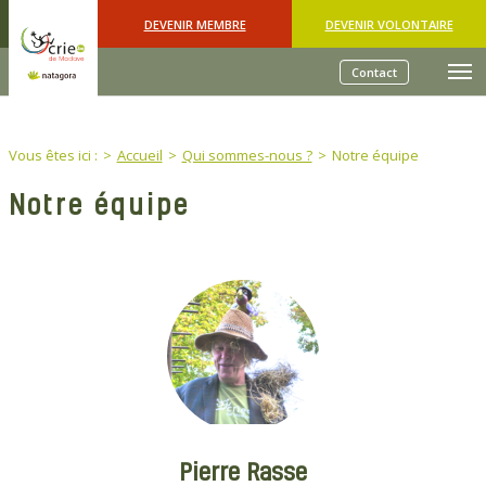
Skip to main content
DEVENIR MEMBRE
DEVENIR VOLONTAIRE
Contact
You are here:
Vous êtes ici :
Accueil
Qui sommes-nous ?
Notre équipe
Notre équipe
Pierre Rasse